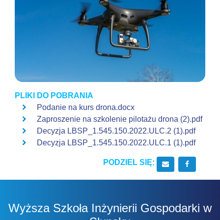
PLIKI DO POBRANIA
Podanie na kurs drona.docx
Zaproszenie na szkolenie pilotażu drona (2).pdf
Decyzja LBSP_1.545.150.2022.ULC.2 (1).pdf
Decyzja LBSP_1.545.150.2022.ULC.1 (1).pdf
PODZIEL SIĘ:
Wyślij email do
Udostępn
Wyższa Szkoła Inżynierii Gospodarki w