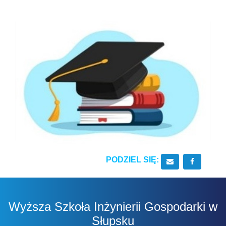
PODZIEL SIĘ:
Wyślij email do
Udostępn
Wyższa Szkoła Inżynierii Gospodarki w
Słupsku