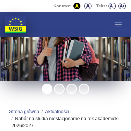
Wyższa Szkoła Inżynierii
Przejdź do zawartości strony
Przejdź do menu
Kontrast
Tekst
Strona główna
Aktualności
Nabór na studia niestacjonarne na rok akademicki
2026/2027