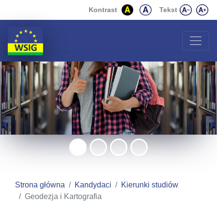
Wyższa Szkoła Inżynierii
Przejdź do zawartości strony
Przejdź do menu
Kontrast
Tekst
Strona główna
Kandydaci
Kierunki studiów
Geodezja i Kartografia