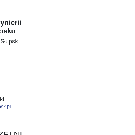
ynierii
psku
 Słupsk
ki
sk.pl
ZELNI