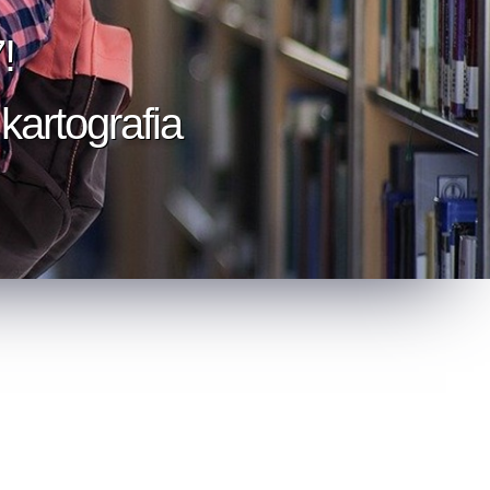
!
kartografia