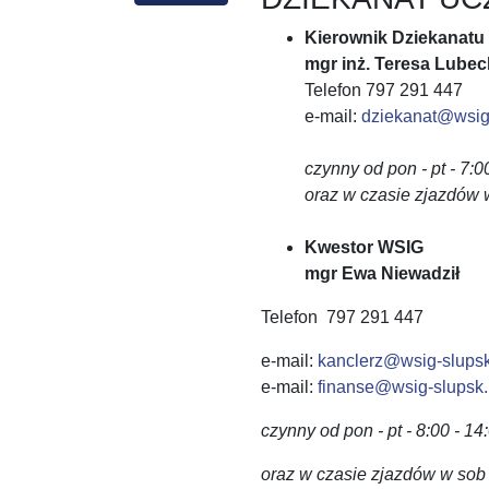
Kierownik Dziekanatu
mgr inż. Teresa Lubec
Telefon 797 291 447
e-mail:
dziekanat@wsig-
czynny od pon - pt - 7:0
oraz w czasie zjazdów w
Kwestor WSIG
mgr Ewa Niewadził
Telefon 797 291 447
e-mail:
kanclerz@wsig-slupsk
e-mail:
finanse@wsig-slupsk.
czynny od pon - pt - 8:00 - 14
oraz w czasie zjazdów w sob 