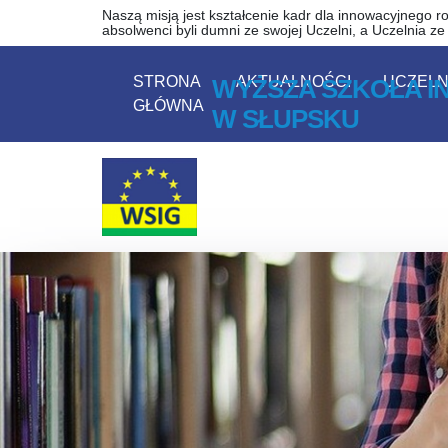
Wyższa Szkoła Inżynierii
Przejdź do zawartości strony
Przejdź do menu
Naszą misją jest kształcenie kadr dla innowacyjnego ro
absolwenci byli dumni ze swojej Uczelni, a Uczelnia z
STRONA
AKTUALNOŚCI
UCZELN
WYŻSZA SZKOŁA IN
GŁÓWNA
W SŁUPSKU