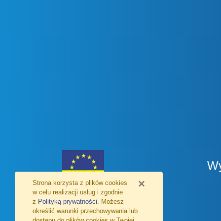
Wy
×
Strona korzysta z plików
cookies
w celu realizacji usług i zgodnie
z
Polityką prywatności
. Możesz
określić warunki przechowywania lub
dostępu do plików
cookies
w Twojej