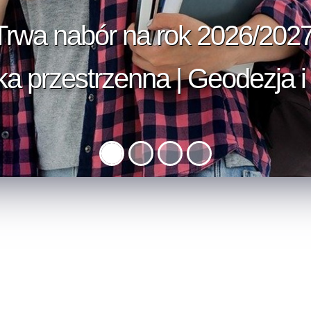
Trwa nabór na rok 2026/2027
Zostań operatorem drona!
 przestrzenna | Geodezja i 