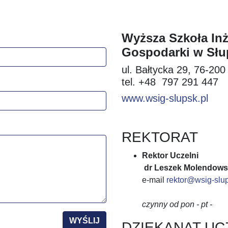
Wyższa Szkoła Inż
Gospodarki w Słu
ul. Bałtycka 29, 76-200
tel. +48 797 291 447
www.wsig-slupsk.pl
REKTORAT
Rektor Uczelni
dr Leszek Molendows
e-mail
rektor@wsig-slup
czynny od pon - pt -
WYŚLIJ
DZIEKANAT UC