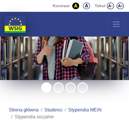
Wyższa Szkoła Inżynierii
Przejdź do zawartości strony
Przejdź do menu
Kontrast
Tekst
Strona główna
Studenci
Stypendia MEiN
Stypendia socjalne