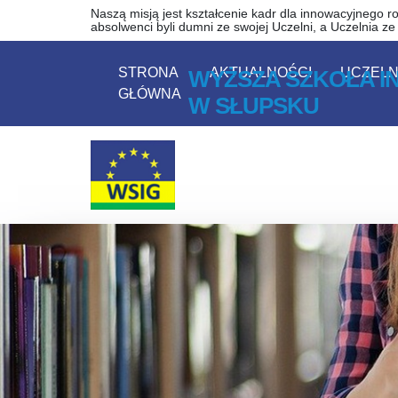
Wyższa Szkoła Inżynierii
Przejdź do zawartości strony
Przejdź do menu
Naszą misją jest kształcenie kadr dla innowacyjnego ro
absolwenci byli dumni ze swojej Uczelni, a Uczelnia z
STRONA
AKTUALNOŚCI
UCZELN
WYŻSZA SZKOŁA IN
GŁÓWNA
W SŁUPSKU