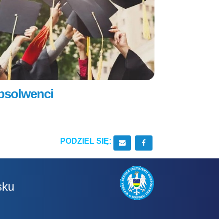
bsolwenci
PODZIEL SIĘ:
Wyślij email do znajomego
Udostępnij na Facebo
sku