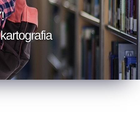
!
kartografia