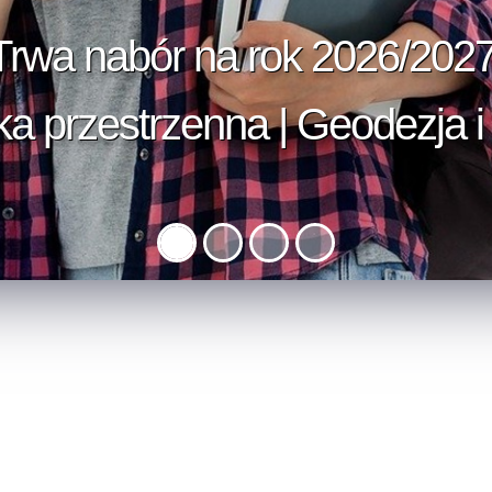
Trwa nabór na rok 2026/2027
Zostań operatorem drona!
 przestrzenna | Geodezja i 