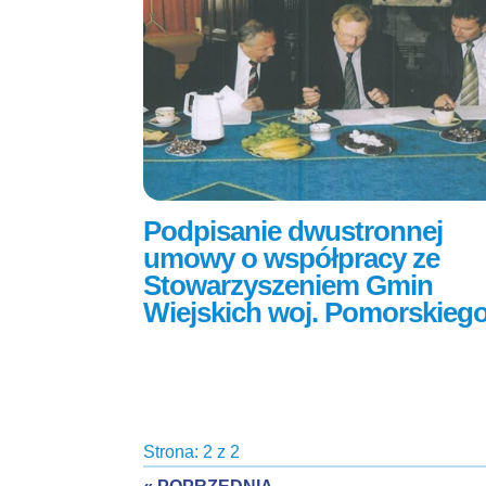
Podpisanie dwustronnej
umowy o współpracy ze
Stowarzyszeniem Gmin
Wiejskich woj. Pomorskieg
Strona: 2 z 2