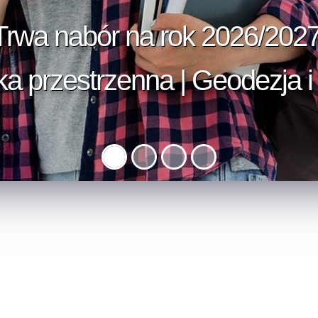
Trwa nabór na rok 2026/2027
Zostań operatorem drona!
 przestrzenna | Geodezja i 