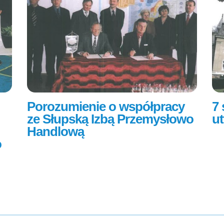
Porozumienie o współpracy
7 
ze Słupską Izbą Przemysłowo
ut
Handlową
o