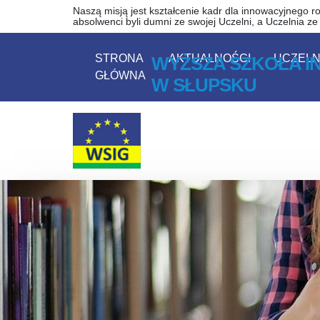
Wyższa Szkoła Inżynierii
Przejdź do zawartości strony
Przejdź do menu
Naszą misją jest kształcenie kadr dla innowacyjnego ro
absolwenci byli dumni ze swojej Uczelni, a Uczelnia z
STRONA
AKTUALNOŚCI
UCZELN
WYŻSZA SZKOŁA IN
GŁÓWNA
W SŁUPSKU