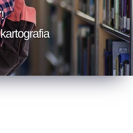
!
kartografia