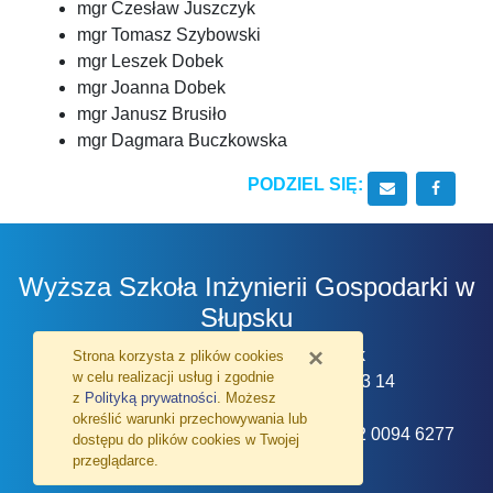
mgr Czesław Juszczyk
mgr Tomasz Szybowski
mgr Leszek Dobek
mgr Joanna Dobek
mgr Janusz Brusiło
mgr Dagmara Buczkowska
PODZIEL SIĘ:
Wyślij email 
Udostę
Wyższa Szkoła Inżynierii Gospodarki w
Słupsku
×
ul. Bałtycka 29, 76-200 Słupsk
Strona korzysta z plików
cookies
w celu realizacji usług i zgodnie
tel. 59 841 36 40, tel./fax 59 842 53 14
z
Polityką prywatności
. Możesz
określić warunki przechowywania lub
nr konta Uczelni 33 1020 4649 0000 7002 0094 6277
dostępu do plików
cookies
w Twojej
przeglądarce.