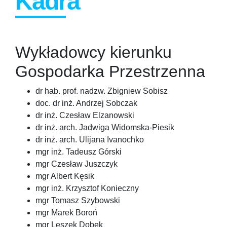
Kadra
Wykładowcy kierunku
Gospodarka Przestrzenna
dr hab. prof. nadzw. Zbigniew Sobisz
doc. dr inż. Andrzej Sobczak
dr inż. Czesław Elzanowski
dr inż. arch. Jadwiga Widomska-Piesik
dr inż. arch. Ulijana Ivanochko
mgr inż. Tadeusz Górski
mgr Czesław Juszczyk
mgr Albert Kęsik
mgr inż. Krzysztof Konieczny
mgr Tomasz Szybowski
mgr Marek Boroń
mgr Leszek Dobek