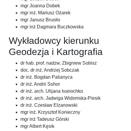
mgr Joanna Dobek
mgr inż. Mariusz Ożarek
mgr Janusz Brusiło
mgr inż Dagmara Buczkowska
Wykładowcy kierunku
Geodezja i Kartografia
dr hab. prof. nadzw. Zbigniew Sobisz
doc. dr inż. Andrzej Sobczak
dr inż. Bogdan Palianyca
dr inż. Andrii Sohor
dr inż. arch. Ulijana Ivanochko
dr inż. arch. Jadwiga Widomska-Piesik
dr inż. Czesław Elzanowski
mgr inż. Krzysztof Konieczny
mgr inż Tadeusz Górski
mgr Albert Kęsik